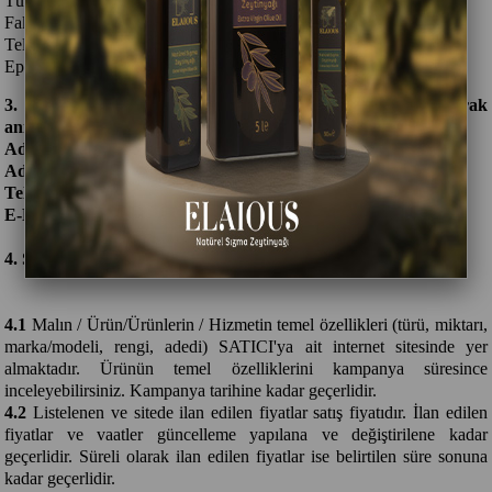
Türkiye
Faks : 0212 424 02 75
Telefon: 0212 424 02 85
Eposta:
info@elaious.com
3. ALICI BİLGİLERİ (Bundan sonra ALICI olarak
anılacaktır.)
Adı/Soyadı/Ünvanı :
Adresi :
Telefon :
E-Posta :
4. SÖZLEŞME KONUSU ÜRÜN/ÜRÜNLER BİLGİLERİ
4.1
Malın / Ürün/Ürünlerin / Hizmetin temel özellikleri (türü, miktarı,
marka/modeli, rengi, adedi) SATICI'ya ait internet sitesinde yer
almaktadır. Ürünün temel özelliklerini kampanya süresince
inceleyebilirsiniz. Kampanya tarihine kadar geçerlidir.
4.2
Listelenen ve sitede ilan edilen fiyatlar satış fiyatıdır. İlan edilen
fiyatlar ve vaatler güncelleme yapılana ve değiştirilene kadar
geçerlidir. Süreli olarak ilan edilen fiyatlar ise belirtilen süre sonuna
kadar geçerlidir.