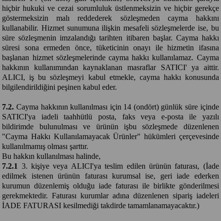
hiçbir hukuki ve cezai sorumluluk üstlenmeksizin ve hiçbir gerekçe
göstermeksizin malı reddederek sözleşmeden cayma hakkını
kullanabilir. Hizmet sunumuna ilişkin mesafeli sözleşmelerde ise, bu
süre sözleşmenin imzalandığı tarihten itibaren başlar. Cayma hakkı
süresi sona ermeden önce, tüketicinin onayı ile hizmetin ifasına
başlanan hizmet sözleşmelerinde cayma hakkı kullanılamaz. Cayma
hakkının kullanımından kaynaklanan masraflar SATICI' ya aittir.
ALICI, iş bu sözleşmeyi kabul etmekle, cayma hakkı konusunda
bilgilendirildiğini peşinen kabul eder.
7.2.
Cayma hakkının kullanılması için 14 (ondört) günlük süre içinde
SATICI'ya iadeli taahhütlü posta, faks veya e-posta ile yazılı
bildirimde bulunulması ve ürünün işbu sözleşmede düzenlenen
"Cayma Hakkı Kullanılamayacak Ürünler" hükümleri çerçevesinde
kullanılmamış olması şarttır.
Bu hakkın kullanılması halinde,
7.2.1
3. kişiye veya ALICI'ya teslim edilen ürünün faturası, (İade
edilmek istenen ürünün faturası kurumsal ise, geri iade ederken
kurumun düzenlemiş olduğu iade faturası ile birlikte gönderilmesi
gerekmektedir. Faturası kurumlar adına düzenlenen sipariş iadeleri
İADE FATURASI kesilmediği takdirde tamamlanamayacaktır.)