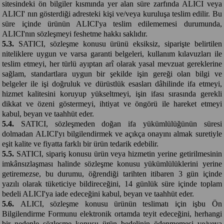
sitesindeki ön bilgiler kısmında yer alan süre zarfında ALICI veya
ALICI' nın gösterdiği adresteki kişi ve/veya kuruluşa teslim edilir. Bu
süre içinde ürünün ALICI'ya teslim edilememesi durumunda,
ALICI'nın sözleşmeyi feshetme hakkı saklıdır.
5.3.
SATICI, sözleşme konusu ürünü eksiksiz, siparişte belirtilen
niteliklere uygun ve varsa garanti belgeleri, kullanım kılavuzları ile
teslim etmeyi, her türlü ayıptan arî olarak yasal mevzuat gereklerine
sağlam, standartlara uygun bir şekilde işin gereği olan bilgi ve
belgeler ile işi doğruluk ve dürüstlük esasları dâhilinde ifa etmeyi,
hizmet kalitesini koruyup yükseltmeyi, işin ifası sırasında gerekli
dikkat ve özeni göstermeyi, ihtiyat ve öngörü ile hareket etmeyi
kabul, beyan ve taahhüt eder.
5.4.
SATICI, sözleşmeden doğan ifa yükümlülüğünün süresi
dolmadan ALICI'yı bilgilendirmek ve açıkça onayını almak suretiyle
eşit kalite ve fiyatta farklı bir ürün tedarik edebilir.
5.5.
SATICI, sipariş konusu ürün veya hizmetin yerine getirilmesinin
imkânsızlaşması halinde sözleşme konusu yükümlülüklerini yerine
getiremezse, bu durumu, öğrendiği tarihten itibaren 3 gün içinde
yazılı olarak tüketiciye bildireceğini, 14 günlük süre içinde toplam
bedeli ALICI'ya iade edeceğini kabul, beyan ve taahhüt eder.
5.6.
ALICI, sözleşme konusu ürünün teslimatı için işbu Ön
Bilgilendirme Formunu elektronik ortamda teyit edeceğini, herhangi
bir nedenle sözleşme konusu ürün bedelinin ödenmemesi ve/veya