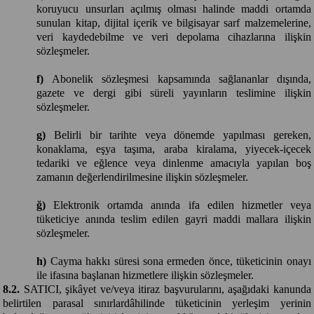
koruyucu unsurları açılmış olması halinde maddi ortamda
sunulan kitap, dijital içerik ve bilgisayar sarf malzemelerine,
veri kaydedebilme ve veri depolama cihazlarına ilişkin
sözleşmeler.
f)
Abonelik sözleşmesi kapsamında sağlananlar dışında,
gazete ve dergi gibi süreli yayınların teslimine ilişkin
sözleşmeler.
g)
Belirli bir tarihte veya dönemde yapılması gereken,
konaklama, eşya taşıma, araba kiralama, yiyecek-içecek
tedariki ve eğlence veya dinlenme amacıyla yapılan boş
zamanın değerlendirilmesine ilişkin sözleşmeler.
ğ)
Elektronik ortamda anında ifa edilen hizmetler veya
tüketiciye anında teslim edilen gayri maddi mallara ilişkin
sözleşmeler.
h)
Cayma hakkı süresi sona ermeden önce, tüketicinin onayı
ile ifasına başlanan hizmetlere ilişkin sözleşmeler.
8.2.
SATICI, şikâyet ve/veya itiraz başvurularını, aşağıdaki kanunda
belirtilen parasal sınırlardâhilinde tüketicinin yerleşim yerinin