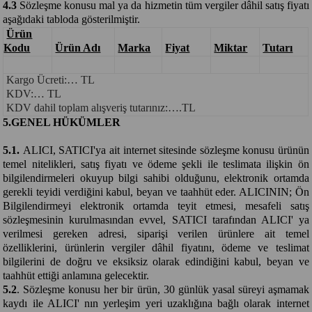
4.3
Sözleşme konusu mal ya da hizmetin tüm vergiler dâhil satış fiyatı
aşağıdaki tabloda gösterilmiştir.
Ürün
Kodu
Ürün Adı
Marka
Fiyat
Miktar
Tutarı
Kargo Ücreti:… TL
KDV:… TL
KDV dahil toplam alışveriş tutarınız:….TL
5.GENEL HÜKÜMLER
5.1.
ALICI, SATICI'ya ait internet sitesinde sözleşme konusu ürünün
temel nitelikleri, satış fiyatı ve ödeme şekli ile teslimata ilişkin ön
bilgilendirmeleri okuyup bilgi sahibi olduğunu, elektronik ortamda
gerekli teyidi verdiğini kabul, beyan ve taahhüt eder. ALICININ; Ön
Bilgilendirmeyi elektronik ortamda teyit etmesi, mesafeli satış
sözleşmesinin kurulmasından evvel, SATICI tarafından ALICI' ya
verilmesi gereken adresi, siparişi verilen ürünlere ait temel
özelliklerini, ürünlerin vergiler dâhil fiyatını, ödeme ve teslimat
bilgilerini de doğru ve eksiksiz olarak edindiğini kabul, beyan ve
taahhüt ettiği anlamına gelecektir.
5.2
. Sözleşme konusu her bir ürün, 30 günlük yasal süreyi aşmamak
kaydı ile ALICI' nın yerleşim yeri uzaklığına bağlı olarak internet