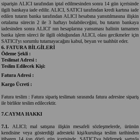
siparişin ALICI tarafından iptal edilmesinden sonra 14 gün içerisinde
ilgili bankaya iade edilir. ALICI, SATICI tarafından kredi kartına iade
edilen tutarın banka tarafından ALICI hesabına yansıtılmasına ilişkin
ortalama sürecin 2 ile 3 haftayı bulabileceğini, bu tutarın bankaya
iadesinden sonra ALICI' nın hesaplarına yansıması halinin tamamen
banka işlem süreci ile ilgili olduğundan ALICI, olası gecikmeler için
SATICI'yı sorumlu tutamayacağını kabul, beyan ve taahhüt eder.
6. FATURA BİLGİLERİ
Ödeme Şekli :
Teslimat Adresi :
Teslim Edilecek Kişi:
Fatura Adresi :
Kargo Ücreti :
Fatura teslim : Fatura sipariş teslimatı sırasında fatura adresine sipariş
ile birlikte teslim edilecektir.
7.CAYMA HAKKI
7.1.
ALICI; mal satışına ilişkin mesafeli sözleşmelerde, ürünün
kendisine veya gösterdiği adresteki kişi/kuruluşa teslim tarihinden
itibaren 14 (on dört) gün içerisinde, SATICI'ya bildirmek şartıyla