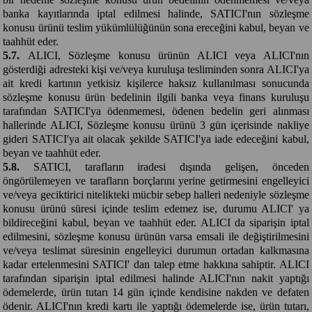
banka kayıtlarında iptal edilmesi halinde, SATICI'nın sözleşme
konusu ürünü teslim yükümlülüğünün sona ereceğini kabul, beyan ve
taahhüt eder.
5.7.
ALICI, Sözleşme konusu ürünün ALICI veya ALICI'nın
gösterdiği adresteki kişi ve/veya kuruluşa tesliminden sonra ALICI'ya
ait kredi kartının yetkisiz kişilerce haksız kullanılması sonucunda
sözleşme konusu ürün bedelinin ilgili banka veya finans kuruluşu
tarafından SATICI'ya ödenmemesi, ödenen bedelin geri alınması
hallerinde ALICI, Sözleşme konusu ürünü 3 gün içerisinde nakliye
gideri SATICI'ya ait olacak şekilde SATICI'ya iade edeceğini kabul,
beyan ve taahhüt eder.
5.8.
SATICI, tarafların iradesi dışında gelişen, önceden
öngörülemeyen ve tarafların borçlarını yerine getirmesini engelleyici
ve/veya geciktirici nitelikteki mücbir sebep halleri nedeniyle sözleşme
konusu ürünü süresi içinde teslim edemez ise, durumu ALICI' ya
bildireceğini kabul, beyan ve taahhüt eder. ALICI da siparişin iptal
edilmesini, sözleşme konusu ürünün varsa emsali ile değiştirilmesini
ve/veya teslimat süresinin engelleyici durumun ortadan kalkmasına
kadar ertelenmesini SATICI' dan talep etme hakkına sahiptir. ALICI
tarafından siparişin iptal edilmesi halinde ALICI'nın nakit yaptığı
ödemelerde, ürün tutarı 14 gün içinde kendisine nakden ve defaten
ödenir. ALICI'nın kredi kartı ile yaptığı ödemelerde ise, ürün tutarı,