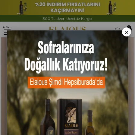
Anasayfa
Zeytinyağları
Elaious Soğuk Sıkım Zeytinyağı 500ml
300 TL Üzeri Ücretsiz Kargo!
0
MENU
×