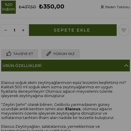
%
20
₺350,00
₺437,50
Beden Tablosu
İndirim
TAVSIYE ET
YORUM YAZ
ÜRÜN ÖZELLIKLERI
Elaious soğuk sıkım zeytinyağlarımızın eşsiz lezzetini keşfettiniz mi?
Kaliteli 500 ml soğuk sıkım sızma zeytinyağlarımızı en uygun
fiyatlarla deneyimleyin! Ölümsüz ağacın meyvelerini özenle
işleyerek zeytinyağına dönüştürür.
"Zeytin Şehri" olarak bilinen, Gelibolu yarımadasının güney
ucundaki antik kentten ismini alan
Elaious
, ölümsüz ağacın
meyvelerini özenle işleyerek zeytinyağına dönüştürür ve
sofralarınızı tarihten ilham alan nadide bir lezzetle buluşturur.
Elaious Zeytinyağları, salatalarınıza, yemeklerinize ve
kızartmalarınıza lezzet ve sağlık katar.