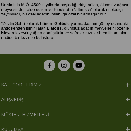
Üretiminin M.Ö. 4500'lü yıllarda başladığı düşünülen, ölümsüz ağacın
meyvesinden elde edilen ve Hipokratın "altın sıvı" olarak nitelediği
zeytinyağı, bu özel ağacın insanlığa özel bir armağanıdır.
"Zeytin Şehri" olarak bilinen, Gelibolu yarımadasının güney ucundaki
antik kentten ismini alan
Elaious
, ölümsüz ağacın meyvelerini özenle
işleyerek zeytinyağına dönüştürür ve sofralarınızı tarihten ilham alan
nadide bir lezzetle buluşturur.
KATEGORİLERİMİZ
ALIŞVERİŞ
MÜŞTERİ HİZMETLERİ
KURUMSAL