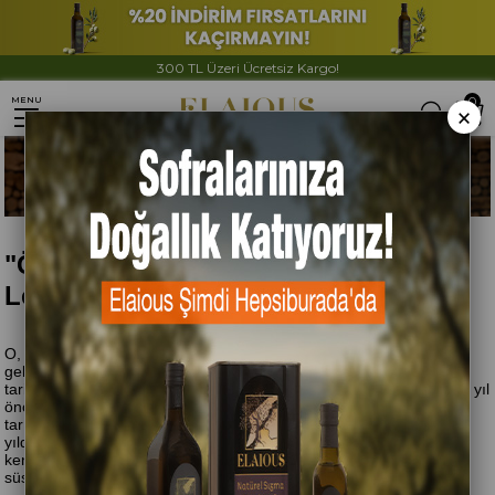
300 TL Üzeri Ücretsiz Kargo!
0
MENU
×
"Ölümsüz Ağaç"tan Gelen Nadide
Lezzet: Zeytinyağı
O, üç bin yıl yaşayan ve yaprak dökmeyen bir ağacın meyvesinden
gelir; zeytin ağacının. Nam-ı diğer ölümsüz ağacın. Bu özel ağacın
tarihi, Ege Denizi'ndeki Santorini adasında bulunan fosillerle 39 bin yıl
önceye kadar uzanır. İnsanın bu ağacın meyvelerini keşfetmesi ve
tarımına başlaması ise M.Ö. 4500'lü yılları bulur. Yani zeytin, 6 bin
yıldan fazla bir süredir insanlık için önemli bir noktadadır. Öyle ki
kendisine mitolojide de yer bulmuş, antik çağlardaki mitleri
süslemiştir.