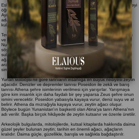
Eski Mısır uygarlığına göre tanrıça İsis, insanlarara zeytin yetiştirmeyi
öğretir. Sakkara Piramidi'nin duvarlarında zeytin çizimleri yer alır.
Ayrıca firavunlardan Tutankamon'un zeytin dallarıyla yapılan tacı
adaleti simgeler. Mısırlılar firavunları mumyalamak için zeytinyağı
kullanır.
Tevrat'taki bir hikâyeye göre Allah, artan kötülük nedeniyle insanları
ve hayvanları yok etmeye karar verir. Nesiller tükenmesin diye, Hz.
Nuh'a bir gemi yapmasını ve yanına her canlıdan çiftler almasını
söyler. Nuh Peygamber bunu yapar, büyük tufan başlar. Hz. Nuh,
suların durumunu öğrenmek için bir güvercin gönderir, güvercin
ağzında bir zeytin dalıyla geri döner. Böylece Allah ile insanlık
arasındaki barışın müjdesi verilir. Bu yüzden zeytin dalı barışı
simgeler.
Yunan Mitolojisi'ne göre tanrıların insanlığa en büyük hediyesi zeytin
ağacıdır. Denizler ve depremler tanrısı Poseidon ile zekâ ve barış
tanrısı Athena şehre isimlerinin verilmesi için yarışırlar. Yarışmaya
göre kim insanlık için daha faydalı bir şey yaparsa Zeus şehre onun
ismini verecektir. Poseidon yabasıyla kayaya vurur, deniz suyu ve at
belirir. Athena da mızrağıyla kayaya vurur, zeytin ağacı oluşur.
Böylece bugün Yunanistan'ın başkenti olan Atina'ya tanrı Athena'nın
adı verilir. Başka birçok hikâyede de zeytin kutsanır ve özenle üretilir.
Arkeolojik bulgularda, mitolojilerde, kutsal kitaplarda hakkında daima
güzel şeyler bulunan zeytin; tarihin en önemli ağacı, ağaçların
kralıdır. Daima güçle, güzellikle, barışla ve sağlıkla bağdaştırılr.